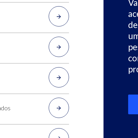
Va
ac
de
um
pe
co
pr
ados