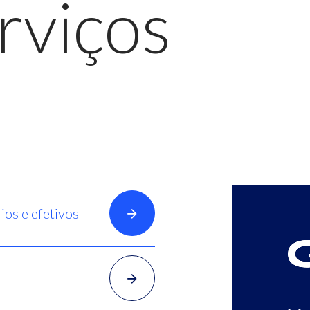
rviços
ios e efetivos