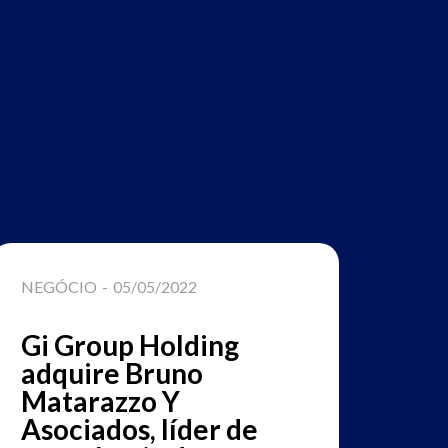
NEGÓCIO
-
05/05/2022
LIDERA
Gi Group Holding
Lide
adquire Bruno
Grou
Matarazzo Y
o tem
Asociados, líder de
Cong