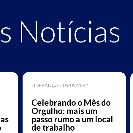
s Notícias
LIDERANÇA
-
05/05/2022
Celebrando o Mês do
Orgulho: mais um
ias
passo rumo a um local
o
de trabalho