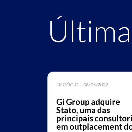
Última
3
NEGÓCIO
-
06/05/2022
balho: os
Gi Group adquire
Stato, uma das
 digital
principais consultor
ais, na
em outplacement d