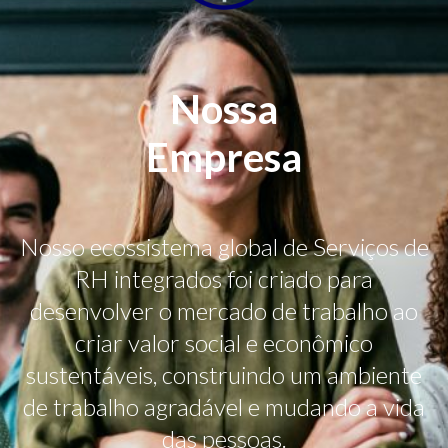
Nossa
Empresa
Nosso ecossistema global de Serviços de
RH integrados foi criado para
desenvolver o mercado de trabalho ao
criar valor social e econômico
sustentáveis, construindo um ambiente
de trabalho agradável e mudando a vida
das pessoas.