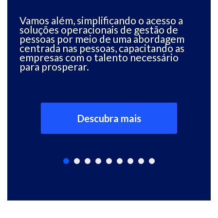
Vamos além, simplificando o acesso a
soluções operacionais de gestão de
pessoas por meio de uma abordagem
A 
centrada nas pessoas, capacitando as
ta
empresas com o talento necessário
de
para prosperar.
o
c
hu
Descubra mais