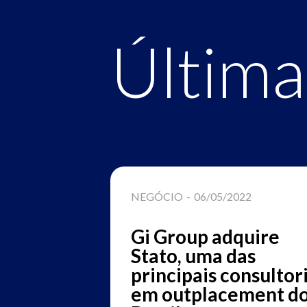
Última
3
NEGÓCIO
-
06/05/2022
balho: os
Gi Group adquire
Stato, uma das
 digital
principais consultor
ais, na
em outplacement d