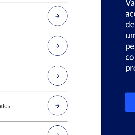
Va
ac
de
um
pe
co
pr
ados