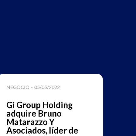
NEGÓCIO
-
05/05/2022
LIDERA
Gi Group Holding
Lide
adquire Bruno
Grou
Matarazzo Y
o tem
Asociados, líder de
Cong