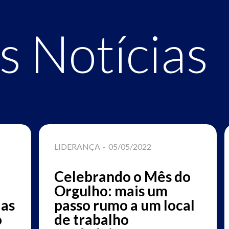
s Notícias
LIDERANÇA
-
05/05/2022
Celebrando o Mês do
Orgulho: mais um
ias
passo rumo a um local
o
de trabalho