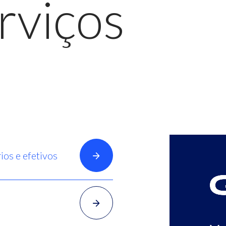
rviços
ios e efetivos